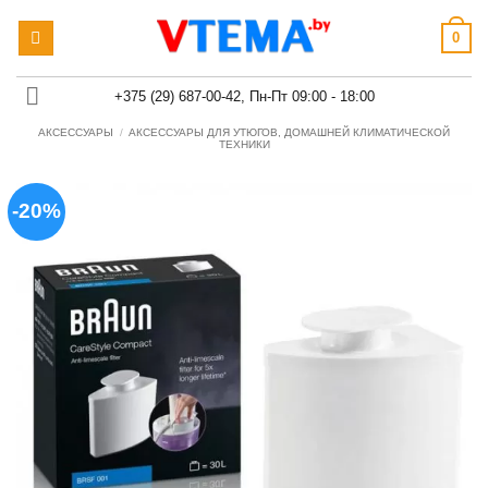
Skip
0
to
content
+375 (29) 687-00-42, Пн-Пт 09:00 - 18:00
АКСЕССУАРЫ
/
АКСЕССУАРЫ ДЛЯ УТЮГОВ, ДОМАШНЕЙ КЛИМАТИЧЕСКОЙ
ТЕХНИКИ
-20%