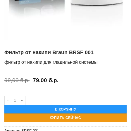
Фильтр от накипи Braun BRSF 001
фильтр от накипи для гладильной системы
Первоначальная
Текущая
99,00
б.р.
79,00
б.р.
цена
цена:
составляла
79,00 б.р..
99,00 б.р..
Количество товара Фильтр от накипи Braun BRSF 001
В КОРЗИНУ
КУПИТЬ СЕЙЧАС
Артикул:
BRSF 001