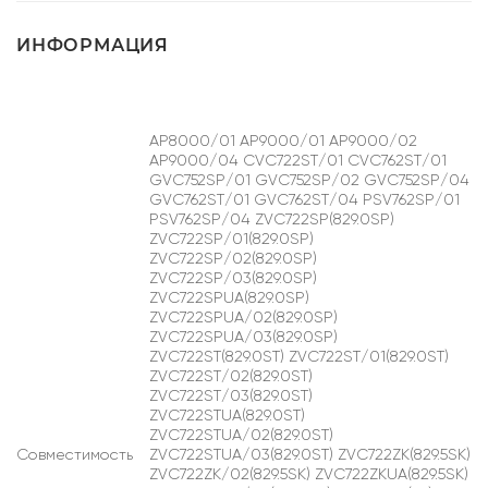
ИНФОРМАЦИЯ
AP8000/01 AP9000/01 AP9000/02
AP9000/04 CVC722ST/01 CVC762ST/01
GVC752SP/01 GVC752SP/02 GVC752SP/04
GVC762ST/01 GVC762ST/04 PSV762SP/01
PSV762SP/04 ZVC722SP(829.0SP)
ZVC722SP/01(829.0SP)
ZVC722SP/02(829.0SP)
ZVC722SP/03(829.0SP)
ZVC722SPUA(829.0SP)
ZVC722SPUA/02(829.0SP)
ZVC722SPUA/03(829.0SP)
ZVC722ST(829.0ST) ZVC722ST/01(829.0ST)
ZVC722ST/02(829.0ST)
ZVC722ST/03(829.0ST)
ZVC722STUA(829.0ST)
ZVC722STUA/02(829.0ST)
Совместимость
ZVC722STUA/03(829.0ST) ZVC722ZK(829.5SK)
ZVC722ZK/02(829.5SK) ZVC722ZKUA(829.5SK)