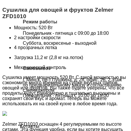
Сушилка для овощей и фруктов Zelmer
ZFD1010
Режим работы
Мощность: 520 Вт
Понедельник - пятница с 09:00 до 18:00
2 настройки скорости
Суббота, воскресенье - выходной
4 прозрачных лотка
Загрузка 11,2 кг (2,8 кг на лоток)
Механический контроль
Самовывоз
Сушилка имеет мощность 520 Вт. С такой мощностью вы
г. Минск, пр-т Пушкина, д. 28, офис. 28, 2 этаж
сэкономите много времени на сушке вкусных грибов,
по предварительному заказу и согласованию
овощей или фруктов. Вы также будете уверены, что все
с менеджером
продукты будут равномерно и тщательно высушены и
Понедельник - пятница с 10:00 до 18:00
сохранят свой вкус и аромат. Теперь вы можете
использовать их на своей кухне в любое время года.
Zelmer ZFD1010 оснащен 4 регулируемыми по высоте
Котакты
ситами. Эта функция удобна, если вы хотите высушить