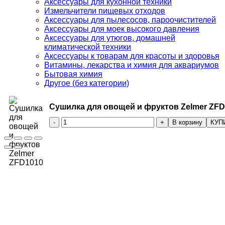
Аксессуары для кухонной техники
Измельчители пищевых отходов
Аксессуары для пылесосов, пароочистителей
Аксессуары для моек высокого давления
Аксессуары для утюгов, домашней
климатической техники
Аксессуары к товарам для красоты и здоровья
Витамины, лекарства и химия для аквариумов
Бытовая химия
Другое (без категории)
Сушилка для овощей и фруктов Zelmer ZF
Количество
В корзину
КУП
товара
Сушилка
для
овощей
и
фруктов
Zelmer
ZFD1010