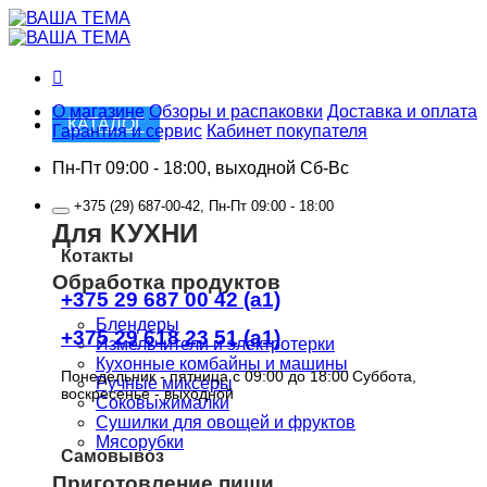
Skip
to
content
О магазине
Обзоры и распаковки
Доставка и оплата
КАТАЛОГ
Гарантия и сервис
Кабинет покупателя
Пн-Пт 09:00 - 18:00, выходной Сб-Вс
+375 (29) 687-00-42, Пн-Пт 09:00 - 18:00
Для КУХНИ
Котакты
Обработка продуктов
+375 29 687 00 42 (a1)
Блендеры
+375 29 618 23 51 (a1)
Измельчители и электротерки
Кухонные комбайны и машины
Понедельник - пятница с 09:00 до 18:00
Суббота,
Ручные миксеры
воскресенье - выходной
Соковыжималки
Сушилки для овощей и фруктов
Мясорубки
Самовывоз
Приготовление пищи