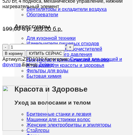
520 Вт, 4 подноса, механическое управление, нижний
нагревательный элемент
Вентиляторы и охладители воздуха
Обогреватели
Аксессуары
Первоначальная
Текущая
199,00
б.р.
189,00
б.р.
цена
цена:
Для кухонной техники
составляла
189,00 б.р..
Измельчители пищевых отходов
Количество
199,00 б.р..
Для пылесосов, пароочистителей
товара
В корзину
КУПИТЬ СЕЙЧАС
Для моек высокого давления
Сушилка
Артикул:
ZFD1010
Категория:
Сушилки для овощей и
Для утюгов и климатической техники
для
фруктов
Бренд:
Zelmer
К товарам для красоты и здоровья
овощей
Фильтры для воды
и
Бытовая химия
фруктов
Zelmer
Красота и Здоровье
ZFD1010
Уход за волосами и телом
Бритвенные станки и лезвия
Машинки для стрижки волос
Женские электробритвы и эпиляторы
Стайлеры