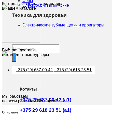
Фены
Контроль качества всех товаров
Электробритвы мужские
в нашем каталоге
Техника для здоровья
Электрические зубные щетки и ирригаторы
Поиск
Быстрая доставка
товаров
и компетентные курьеры
+375 (29) 687-00-42, +375 (29) 618-23-51
Котакты
Мы работаем
+375 29 687 00 42 (a1)
по всем регионам Беларуси!
+375 29 618 23 51 (a1)
Описание