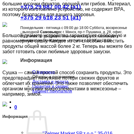
большие кусочки фруктов, овощей или грибов. Материал,
+375 29 687 00 42 (a1)
из которого изготовлено устройство, не содержит BPA,
поэтому безопасен для вашего здоровья.
+375 29 618 23 51 (a1)
Понедельник - пятница с 09:00 до 18:00 Суббота, воскресенье
- выходной
Самовывоз:
г. Минск, пр-т Пушкина, д. 28, офис.
Большой диаметр устройства гарантирует свободную и
28, 2 этаж по предварительному заказу и согласованию с
равномерную сушку. Каждое из сит способно вместить
менеджером Понедельник - пятница с 10:00 до 18:00
продукты общей массой более 2 кг. Теперь вы можете без
забот готовить свои любимые здоровые закуски.
Информация
О магазине
Сушка — самый простой способ сохранить продукты. Это
Обзоры и распаковки
предотвращает ненужные потери свежих фруктов и
Доставка и оплата
облегчает их хранение. Это также позволяет обеспечить
Гарантия и сервис
организм многими макроэлементами в межсезонье –
Кабинет покупателя
например, зимой.
0
Информация
"Zelmer Market SP.z.o.o." 35-016