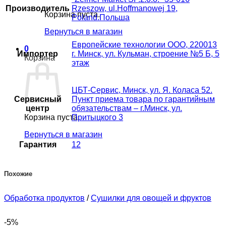
Производитель
Rzeszow, ul.Hoffmanowej 19,
Корзина пуста.
Poland.Польша
Вернуться в магазин
Европейские технологии ООО, 220013
0
Импортер
г. Минск, ул. Кульман, строение №5 Б, 5
Корзина
этаж
ЦБТ-Сервис, Минск, ул. Я. Коласа 52.
Сервисный
Пункт приема товара по гарантийным
центр
обязательствам – г.Минск, ул.
Притыцкого 3
Корзина пуста.
Вернуться в магазин
Гарантия
12
Похожие
Обработка продуктов
/
Сушилки для овощей и фруктов
-5%