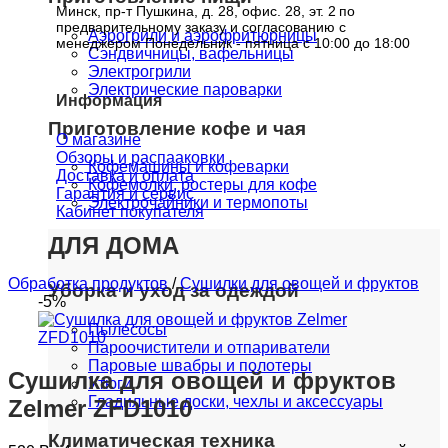
Минск, пр-т Пушкина, д. 28, офис. 28, эт. 2
по
предварительному заказу и согласованию с
Аэрогрили и аэрофритюрницы
менеджером Понедельник - пятница с 10:00 до 18:00
Сэндвичницы, вафельницы
Электрогрили
Электрические пароварки
Информация
Приготовление кофе и чая
О магазине
Обзоры и распааковки
Кофемашины и кофеварки
Доставка и оплата
Кофемолки, ростеры для кофе
Гарантия и сервис
Электрочайники и термопоты
Кабинет покупателя
ДЛЯ ДОМА
Обработка продуктов
/
Сушилки для овощей и фруктов
Уборка и уход за одеждой
-5%
Пылесосы
Пароочистители и отпариватели
Паровые швабры и полотеры
Сушилка для овощей и фруктов
Утюги
Гладильные доски, чехлы и аксессуары
Zelmer ZFD1010
Климатическая техника