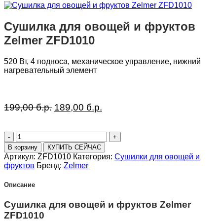
Сушилка для овощей и фруктов
Zelmer ZFD1010
520 Вт, 4 подноса, механическое управление, нижний
нагревательный элемент
Первоначальная
Текущая
199,00
б.р.
189,00
б.р.
цена
цена:
составляла
189,00 б.р..
Количество
199,00 б.р..
товара
В корзину
КУПИТЬ СЕЙЧАС
Сушилка
Артикул:
ZFD1010
Категория:
Сушилки для овощей и
для
фруктов
Бренд:
Zelmer
овощей
и
Описание
фруктов
Zelmer
Сушилка для овощей и фруктов Zelmer
ZFD1010
ZFD1010